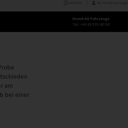
Anbieter
My TruckPoint Login
Grund AG Fahrzeuge
Tel.:
+41 41 935 40 50
 Probe
ntschieden
er am
b bei einer