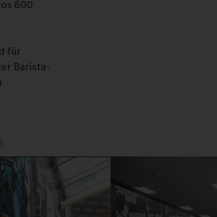
ros 600
d für
er Barista-
n
8