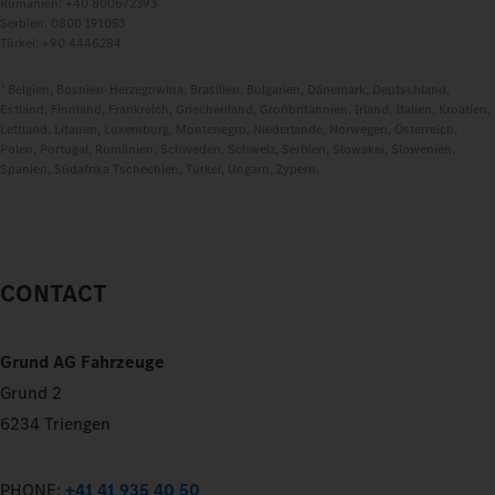
Rumänien: +40 800672393
Serbien: 0800 191053
Türkei: +90 4446284
3
Belgien, Bosnien-Herzegowina, Brasilien, Bulgarien, Dänemark, Deutschland,
Estland, Finnland, Frankreich, Griechenland, Großbritannien, Irland, Italien, Kroatien,
Lettland, Litauen, Luxemburg, Montenegro, Niederlande, Norwegen, Österreich,
Polen, Portugal, Rumänien, Schweden, Schweiz, Serbien, Slowakei, Slowenien,
Spanien, Südafrika Tschechien, Türkei, Ungarn, Zypern.
CONTACT
Grund AG Fahrzeuge
Grund 2
6234 Triengen
PHONE:
+41 41 935 40 50