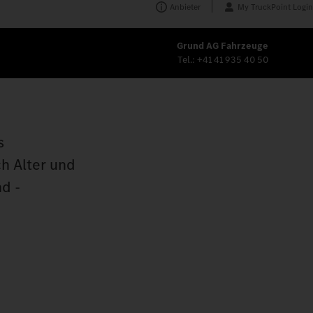
Anbieter
My TruckPoint Login
Grund AG Fahrzeuge
Tel.:
+41 41 935 40 50
s
h Alter und
d -